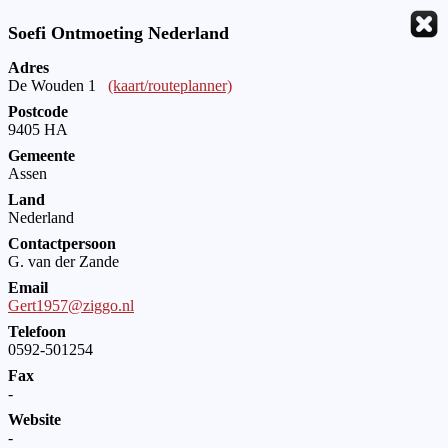
Soefi Ontmoeting Nederland
Adres
De Wouden 1
(kaart/routeplanner)
Postcode
9405 HA
Gemeente
Assen
Land
Nederland
Contactpersoon
G. van der Zande
Email
Gert1957@ziggo.nl
Telefoon
0592-501254
Fax
-
Website
-